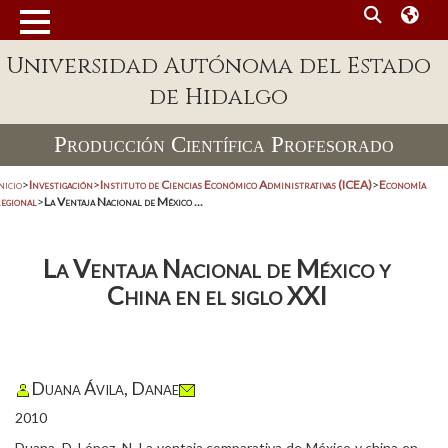
Universidad Autónoma del Estado
de Hidalgo
Producción Científica Profesorado
nicio
>
Investigación
>
Instituto de Ciencias Económico Administrativas (ICEA)
>
Economía
regional
>
La Ventaja Nacional de México ...
La Ventaja Nacional de México y
China en el siglo XXI
Duana Ávila, Danae
2010
Duana, D, López, N. La ventaja comparativa de México y china en