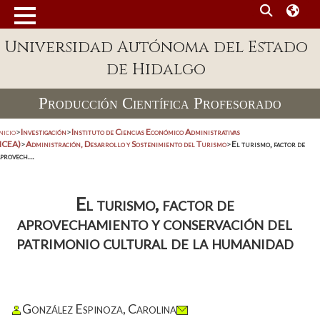
Universidad Autónoma del Estado
de Hidalgo
Producción Científica Profesorado
nicio
>
Investigación
>
Instituto de Ciencias Económico Administrativas
(ICEA)
>
Administración, Desarrollo y Sostenimiento del Turismo
>
El turismo, factor de
provech...
El turismo, factor de
aprovechamiento y conservación del
patrimonio cultural de la humanidad
González Espinoza, Carolina