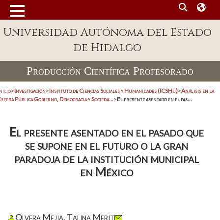
Universidad Autónoma del Estado
de Hidalgo
Producción Científica Profesorado
nicio
>
Investigación
>
Instituto de Ciencias Sociales y Humanidades (ICSHu)
>
Análisis en la
sfera Pública Gobierno, Democracia y Socieda...
>
El presente asentado en el pas...
El presente asentado en el pasado que
se supone en el futuro o la gran
paradoja de la institución municipal
en México
Olvera Mejia, Talina Merit