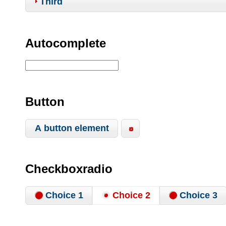
Third
Autocomplete
Button
A button element
Checkboxradio
Choice 1
Choice 2
Choice 3