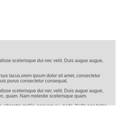
ndisse scelerisque dui nec velit. Duis augue augue,
sus lacus.orem ipsum dolor sit amet, consectetur
 quis purus consectetur consequat.
ndisse scelerisque dui nec velit. Duis augue augue,
s nec, quam. Nam molestie scelerisque quam.
, pharetra mollis, posuere eu, pede. Nulla nec tortor.
 ornare, ultrices ut, nisi. Aliquam ante.
rci. Nulla purus lacus, pulvinar vel, malesuada ac,
ur adipiscing elit. Donec libero risus, commodo