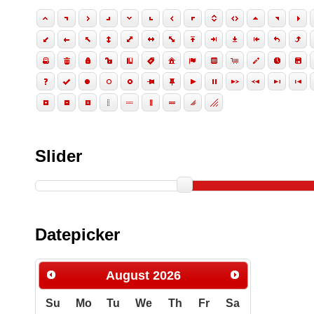
vitae, pharetra mollis, posuere eu, pede. Nulla nec t
venenatis ornare, ultrices ut, nisi.
Slider
Datepicker
August
2026
Su
Mo
Tu
We
Th
Fr
Sa