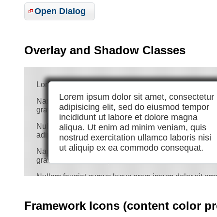
Open Dialog
Overlay and Shadow Classes
Lorem ipsum dolor sit amet, Nulla nec tortor. Donec i
Lorem ipsum dolor sit amet, consectetur
Nam congue semper tellus. Sed erat dolor, dapibus si
adipisicing elit, sed do eiusmod tempor
gravida euismod, vulputate ac, facilisis id, sem. Morbi
incididunt ut labore et dolore magna
Nulla purus lacus, pulvinar vel, malesuada ac, matt
aliqua. Ut enim ad minim veniam, quis
adipiscing elit. Donec libero risus, commodo vitae, p
nostrud exercitation ullamco laboris nisi
ut aliquip ex ea commodo consequat.
Nam congue semper tellus. Sed erat dolor, dapibus si
gravida euismod, vulputate ac, facilisis id, sem. Mor
Nullam feugiat cursus lacus.orem ipsum dolor sit amet
Donec id elit quis purus consectetur consequat. Nam c
Suspendisse scelerisque dui nec velit. Duis augue aug
Framework Icons (content color pr
mattis nec, quam. Nam molestie scelerisque quam. Nu