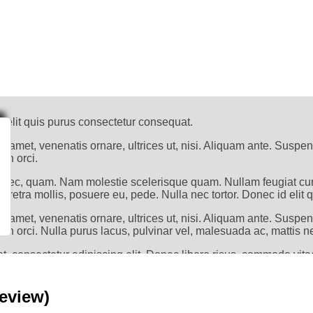
d elit quis purus consectetur consequat.
t amet, venenatis ornare, ultrices ut, nisi. Aliquam ante. Suspe
 in orci.
is nec, quam. Nam molestie scelerisque quam. Nullam feugiat cur
haretra mollis, posuere eu, pede. Nulla nec tortor. Donec id elit
t amet, venenatis ornare, ultrices ut, nisi. Aliquam ante. Suspe
bi in orci. Nulla purus lacus, pulvinar vel, malesuada ac, matti
, consectetur adipiscing elit. Donec libero risus, commodo vitae
ongue semper tellus. Sed erat dolor, dapibus sit amet, venenatis
ue, gravida euismod, vulputate ac, facilisis id, sem. Morbi in o
eview)
llam feugiat cursus lacus.orem ipsum dolor sit amet, consectet