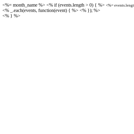
<%= month_name %>
<% if (events.length > 0) { %>
<%= events.leng
<% _.each(events, function(event) { %>
<% }); %>
<% } %>