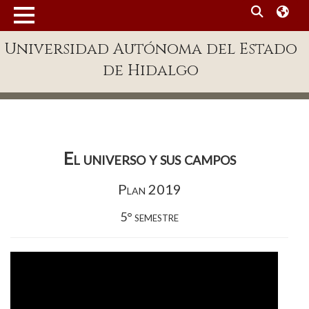
MENÚ
Universidad Autónoma del Estado
Enlaces
de Hidalgo
Dependencias A-Z
Directorio
Defensor Universitario
El universo y sus campos
Patronato
Plan 2019
Plataforma Garza
5° semestre
Publicaciones en línea
Acreditación Internacional
Alumnado
Aspirantes