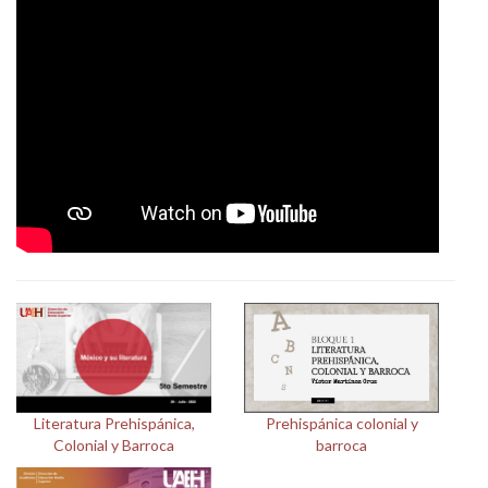
Personal
Alumni
Visitantes
Literatura Prehispánica,
Prehispánica colonial y
Colonial y Barroca
barroca