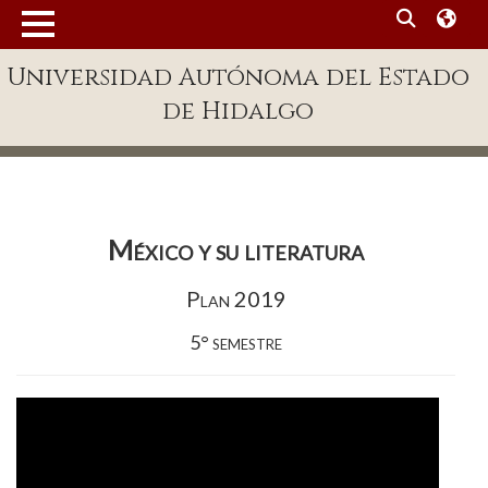
MENÚ
Universidad Autónoma del Estado
Enlaces
de Hidalgo
Dependencias A-Z
Directorio
Defensor Universitario
México y su literatura
Patronato
Plan 2019
Plataforma Garza
5° semestre
Publicaciones en línea
Acreditación Internacional
Alumnado
Aspirantes