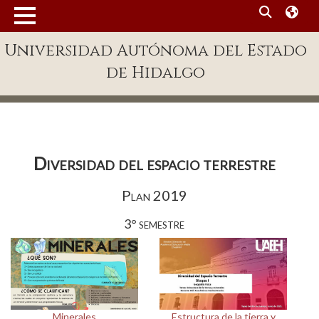
MENÚ
Universidad Autónoma del Estado
Enlaces
de Hidalgo
Dependencias A-Z
Directorio
Defensor Universitario
Diversidad del espacio terrestre
Patronato
Plan 2019
Plataforma Garza
3° semestre
Publicaciones en línea
Acreditación Internacional
Alumnado
Aspirantes
Minerales
Estructura de la tierra y