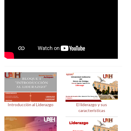
Personal
Alumni
Visitantes
Introducción al Liderazgo
El liderazgo y sus
características