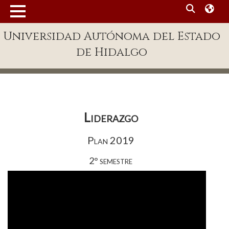
MENÚ
Universidad Autónoma del Estado
Enlaces
de Hidalgo
Dependencias A-Z
Directorio
Defensor Universitario
Liderazgo
Patronato
Plan 2019
Plataforma Garza
2° semestre
Publicaciones en línea
Acreditación Internacional
Alumnado
Aspirantes