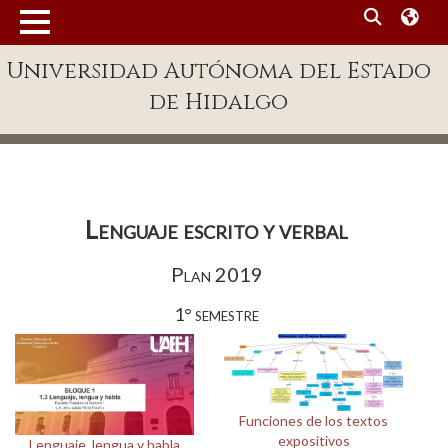
MENÚ
Universidad Autónoma del Estado
Enlaces
de Hidalgo
Dependencias A-Z
Directorio
Defensor Universitario
Lenguaje escrito y verbal
Patronato
Plan 2019
Plataforma Garza
1° semestre
Publicaciones en línea
Acreditación Internacional
Alumnado
Funciones de los textos
Aspirantes
expositivos
Lenguaje, lengua y habla