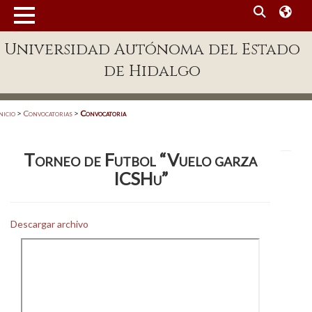
MENÚ
Universidad Autónoma del Estado
Enlaces
de Hidalgo
Dependencias A-Z
Directorio
nicio
>
Convocatorias
>
Convocatoria
Defensor Universitario
Torneo de Futbol “Vuelo garza
Patronato
ICSHu”
Plataforma Garza
Publicaciones en línea
Descargar archivo
Acreditación Internacional
Alumnado
Aspirantes