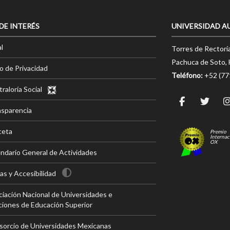
 DE INTERÉS
UNIVERSIDAD A
l
Torres de Rectorí
Pachuca de Soto, 
o de Privacidad
Teléfono:
+52 (7
raloría Social
nsparencia
ceta
Premio
Internac
OX
ndario General de Actividades
s y Accesibilidad
iación Nacional de Universidades e
ciones de Educación Superior
sorcio de Universidades Mexicanas