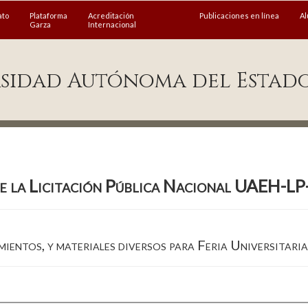
ato
Plataforma
Acreditación
Publicaciones en línea
A
Garza
Internacional
sidad Autónoma del Estad
de la Licitación Pública Nacional UAEH-
ientos, y materiales diversos para Feria Universitari