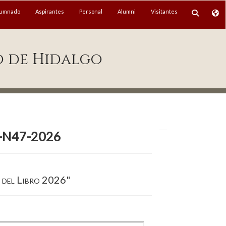
lumnado
Aspirantes
Personal
Alumni
Visitantes
o de Hidalgo
LP-N47-2026
a del Libro 2026"