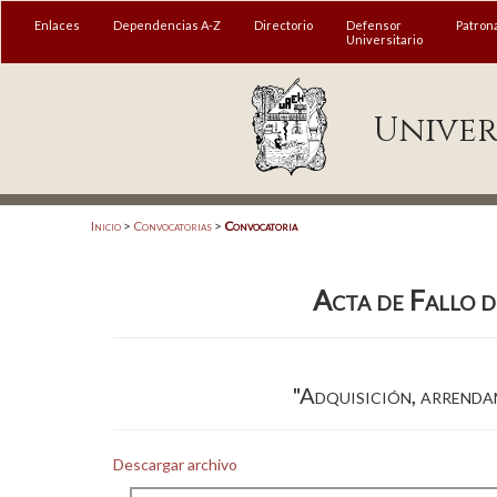
MENÚ
Enlaces
Dependencias A-Z
Directorio
Defensor
Patron
Universitario
Enlaces
Univer
Dependencias A-Z
Directorio
Defensor Universitario
Inicio
>
Convocatorias
>
Convocatoria
Patronato
Acta de Fallo 
Plataforma Garza
Publicaciones en línea
Acreditación Internacional
"Adquisición, arrendam
Alumnado
Descargar archivo
Aspirantes