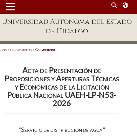
MENÚ
Universidad Autónoma del Estado
Enlaces
de Hidalgo
Dependencias A-Z
Directorio
nicio
>
Convocatorias
>
Convocatoria
Defensor Universitario
Acta de Presentación de
Patronato
Proposiciones y Aperturas Técnicas
Plataforma Garza
y Económicas de la Licitación
Pública Nacional UAEH-LP-N53-
Publicaciones en línea
2026
Acreditación Internacional
Alumnado
"Servicio de distribución de agua"
Aspirantes