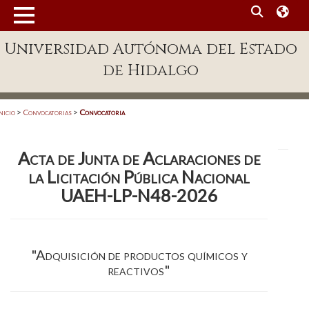
MENÚ
Universidad Autónoma del Estado
Enlaces
de Hidalgo
Dependencias A-Z
Directorio
nicio
>
Convocatorias
>
Convocatoria
Defensor Universitario
Acta de Junta de Aclaraciones de
Patronato
la Licitación Pública Nacional
Plataforma Garza
UAEH-LP-N48-2026
Publicaciones en línea
Acreditación Internacional
"Adquisición de productos químicos y
reactivos"
Alumnado
Aspirantes