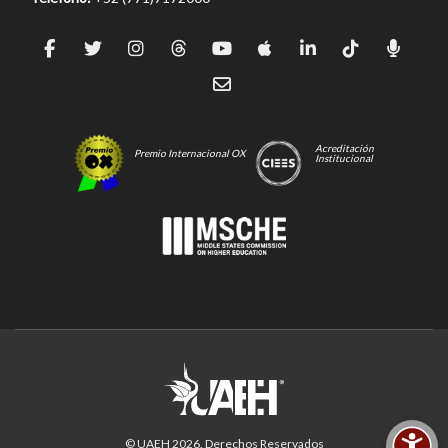
Acreditación
Premio Internacional OX
Institucional
© UAEH
2026
. Derechos Reservados