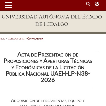
MENÚ
Universidad Autónoma del Estado
Enlaces
de Hidalgo
Dependencias A-Z
Directorio
nicio
>
Convocatorias
>
Convocatoria
Defensor Universitario
Acta de Presentación de
Patronato
Proposiciones y Aperturas Técnicas
Plataforma Garza
y Económicas de la Licitación
Pública Nacional UAEH-LP-N38-
Publicaciones en línea
2026
Acreditación Internacional
Alumnado
Adquisición de herramientas, equipo y
Aspirantes
materiales complementarios