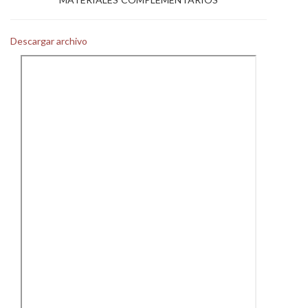
Personal
Descargar archivo
Alumni
Visitantes