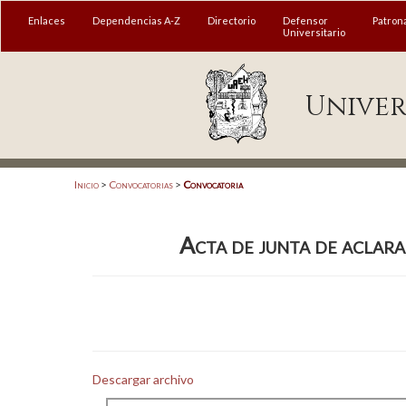
MENÚ
Enlaces
Dependencias A-Z
Directorio
Defensor
Patron
Universitario
Enlaces
Univer
Dependencias A-Z
Directorio
Defensor Universitario
Inicio
>
Convocatorias
>
Convocatoria
Patronato
Acta de junta de aclar
Plataforma Garza
Publicaciones en línea
Acreditación Internacional
Alumnado
Descargar archivo
Aspirantes