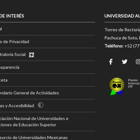
 DE INTERÉS
UNIVERSIDAD A
l
Torres de Rectorí
Pachuca de Soto, 
o de Privacidad
Teléfono:
+52 (7
raloría Social
nsparencia
ceta
Premio
Internac
OX
ndario General de Actividades
s y Accesibilidad
iación Nacional de Universidades e
ciones de Educación Superior
sorcio de Universidades Mexicanas