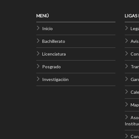
MENÚ
LIGAS
Inicio
Lega
Bachillerato
Avis
Licenciatura
Cont
Posgrado
Tra
Investigación
Gar
Cale
Mapa
Asoc
Institu
Con