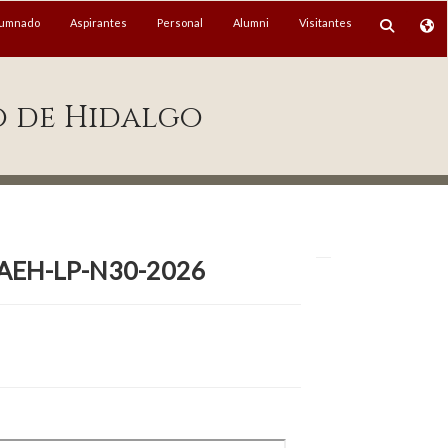
lumnado
Aspirantes
Personal
Alumni
Visitantes
o de Hidalgo
al UAEH-LP-N30-2026