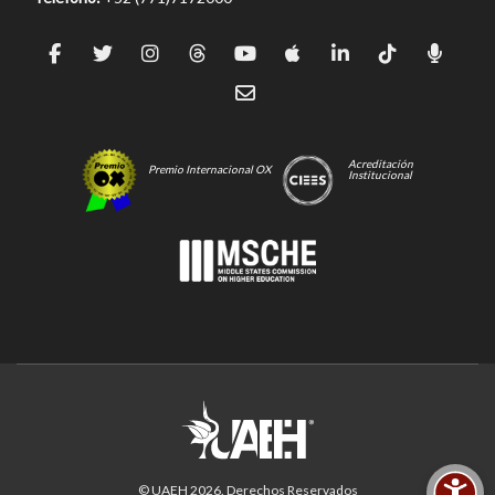
Acreditación
Premio Internacional OX
Institucional
© UAEH
2026
. Derechos Reservados