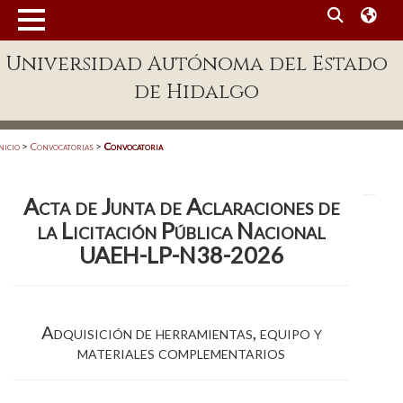
MENÚ
Universidad Autónoma del Estado
Enlaces
de Hidalgo
Dependencias A-Z
Directorio
nicio
>
Convocatorias
>
Convocatoria
Defensor Universitario
Acta de Junta de Aclaraciones de
Patronato
la Licitación Pública Nacional
Plataforma Garza
UAEH-LP-N38-2026
Publicaciones en línea
Acreditación Internacional
Adquisición de herramientas, equipo y
materiales complementarios
Alumnado
Aspirantes