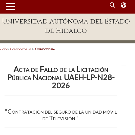
MENÚ
Universidad Autónoma del Estado
Enlaces
de Hidalgo
Dependencias A-Z
Directorio
nicio
>
Convocatorias
>
Convocatoria
Defensor Universitario
Acta de Fallo de la Licitación
Patronato
Pública Nacional UAEH-LP-N28-
Plataforma Garza
2026
Publicaciones en línea
Acreditación Internacional
"Contratación del seguro de la unidad móvil
de Televisión "
Alumnado
Aspirantes