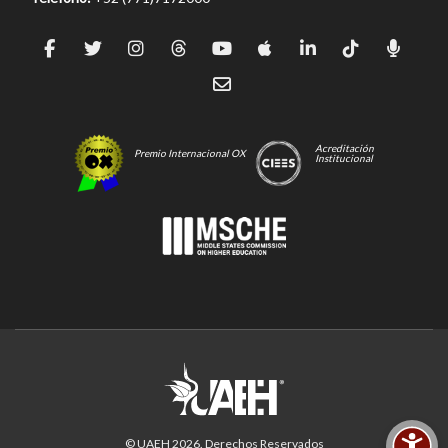
Acreditación
Premio Internacional OX
Institucional
© UAEH
2026
. Derechos Reservados