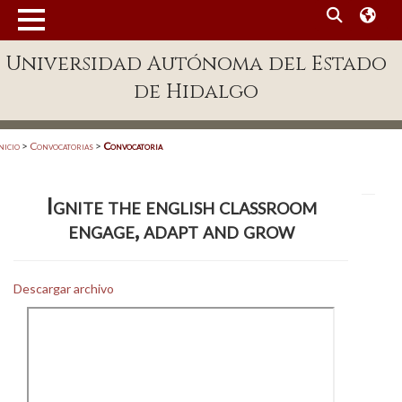
MENÚ
Universidad Autónoma del Estado
Enlaces
de Hidalgo
Dependencias A-Z
Directorio
nicio
>
Convocatorias
>
Convocatoria
Defensor Universitario
Ignite the english classroom
Patronato
engage, adapt and grow
Plataforma Garza
Publicaciones en línea
Descargar archivo
Acreditación Internacional
Alumnado
Aspirantes