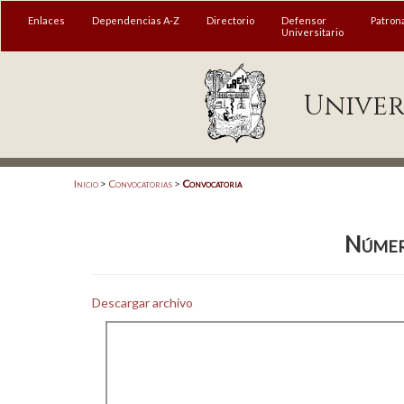
MENÚ
Enlaces
Dependencias A-Z
Directorio
Defensor
Patron
Universitario
Enlaces
Univer
Dependencias A-Z
Directorio
Defensor Universitario
Inicio
>
Convocatorias
>
Convocatoria
Patronato
Númer
Plataforma Garza
Publicaciones en línea
Descargar archivo
Acreditación Internacional
Alumnado
Aspirantes