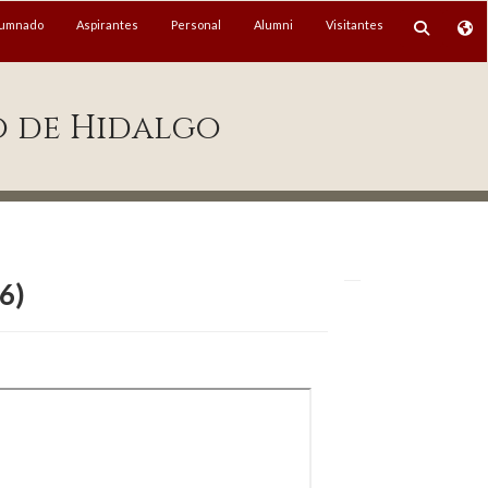
lumnado
Aspirantes
Personal
Alumni
Visitantes
o de Hidalgo
6)