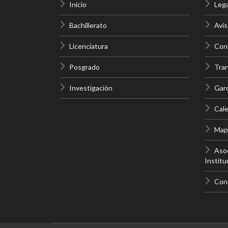
Inicio
Lega
Bachillerato
Avis
Licenciatura
Cont
Posgrado
Tra
Investigación
Gar
Cale
Mapa
Asoc
Institu
Con