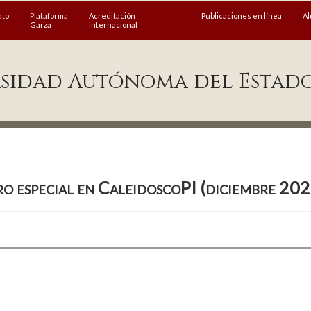
ato
Plataforma
Acreditación
Publicaciones en línea
A
Garza
Internacional
sidad Autónoma del Estad
o especial en CaleidoscoPI (diciembre 202