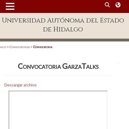
MENÚ
Universidad Autónoma del Estado
Enlaces
de Hidalgo
Dependencias A-Z
Directorio
nicio
>
Convocatorias
>
Convocatoria
Defensor Universitario
Convocatoria GarzaTalks
Patronato
Plataforma Garza
Descargar archivo
Publicaciones en línea
Acreditación Internacional
Alumnado
Aspirantes