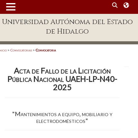
MENÚ
Universidad Autónoma del Estado
Enlaces
de Hidalgo
Dependencias A-Z
Directorio
nicio
>
Convocatorias
>
Convocatoria
Defensor Universitario
Acta de Fallo de la Licitación
Patronato
Pública Nacional UAEH-LP-N40-
Plataforma Garza
2025
Publicaciones en línea
Acreditación Internacional
"Mantenimientos a equipo, mobiliario y
electrodomésticos"
Alumnado
Aspirantes