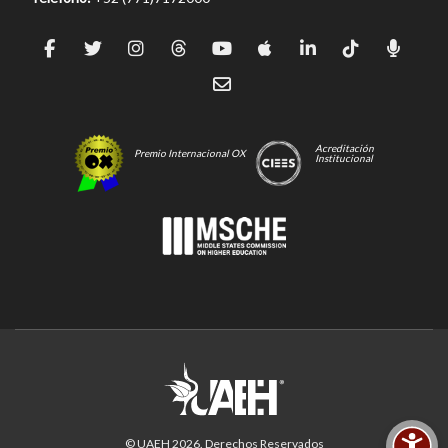
Acreditación
Premio Internacional OX
Institucional
© UAEH
2026
. Derechos Reservados