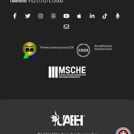
Teléfono:
+52 (771)7172000
Acreditación
Premio Internacional OX
Institucional