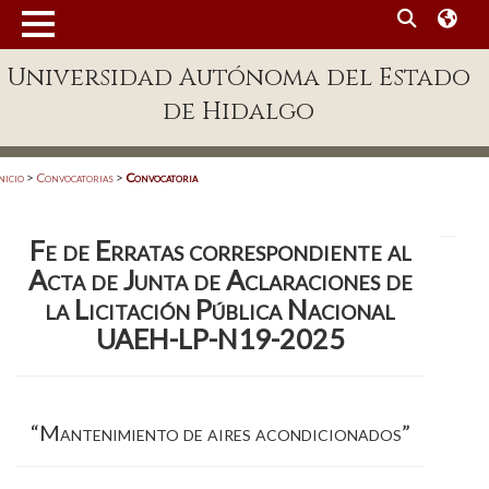
MENÚ
Universidad Autónoma del Estado
Enlaces
de Hidalgo
Dependencias A-Z
Directorio
nicio
>
Convocatorias
>
Convocatoria
Defensor Universitario
Fe de Erratas correspondiente al
Patronato
Acta de Junta de Aclaraciones de
Plataforma Garza
la Licitación Pública Nacional
UAEH-LP-N19-2025
Publicaciones en línea
Acreditación Internacional
Alumnado
“Mantenimiento de aires acondicionados”
Aspirantes