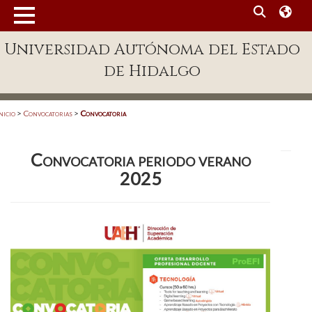
MENÚ
Universidad Autónoma del Estado
Enlaces
de Hidalgo
Dependencias A-Z
Directorio
nicio
>
Convocatorias
>
Convocatoria
Defensor Universitario
Convocatoria periodo verano
Patronato
2025
Plataforma Garza
Publicaciones en línea
Acreditación Internacional
Alumnado
Aspirantes