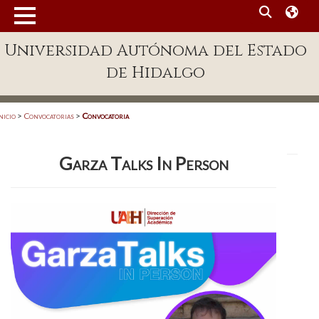
MENÚ
Universidad Autónoma del Estado
Enlaces
de Hidalgo
Dependencias A-Z
Directorio
nicio
>
Convocatorias
>
Convocatoria
Defensor Universitario
Garza Talks In Person
Patronato
Plataforma Garza
Publicaciones en línea
Acreditación Internacional
Alumnado
Aspirantes