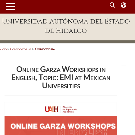
MENÚ
Universidad Autónoma del Estado
Enlaces
de Hidalgo
Dependencias A-Z
Directorio
nicio
>
Convocatorias
>
Convocatoria
Defensor Universitario
Online Garza Workshops in
Patronato
English, Topic: EMI at Mexican
Plataforma Garza
Universities
Publicaciones en línea
Acreditación Internacional
Alumnado
Aspirantes