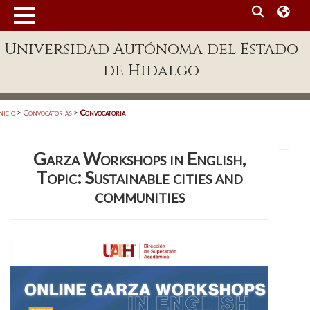
MENÚ
Universidad Autónoma del Estado
Enlaces
de Hidalgo
Dependencias A-Z
Directorio
nicio
>
Convocatorias
>
Convocatoria
Defensor Universitario
Garza Workshops in English,
Patronato
Topic: Sustainable cities and
Plataforma Garza
communities
Publicaciones en línea
Acreditación Internacional
Alumnado
Aspirantes