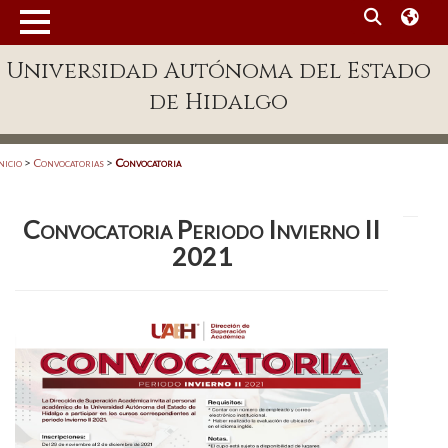
MENÚ
Universidad Autónoma del Estado
Enlaces
de Hidalgo
Dependencias A-Z
Directorio
nicio
>
Convocatorias
>
Convocatoria
Defensor Universitario
Convocatoria Periodo Invierno II
Patronato
2021
Plataforma Garza
Publicaciones en línea
Acreditación Internacional
Alumnado
Aspirantes