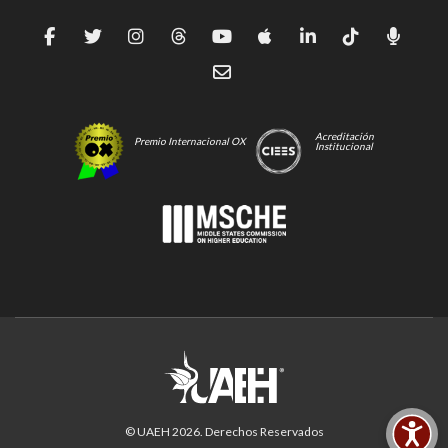
Acreditación
Premio Internacional OX
Institucional
© UAEH
2026
. Derechos Reservados