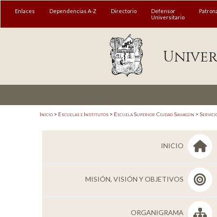
MENÚ
Enlaces
Dependencias A-Z
Directorio
Defensor
Patron
Universitario
Enlaces
Univer
Dependencias A-Z
Directorio
Defensor Universitario
Patronato
Inicio
>
Escuelas e Institutos
>
Escuela Superior Ciudad Sahagún
>
Servici
Plataforma Garza
INICIO
Publicaciones en línea
Acreditación Internacional
MISIÓN, VISIÓN Y OBJETIVOS
Alumnado
Aspirantes
ORGANIGRAMA