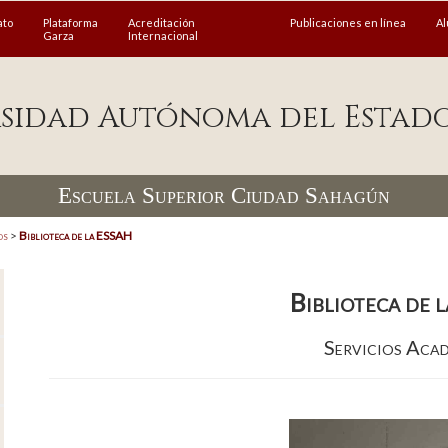
ato
Plataforma
Acreditación
Publicaciones en línea
A
Garza
Internacional
sidad Autónoma del Estad
Escuela Superior Ciudad Sahagún
os
>
Biblioteca de la ESSAH
Biblioteca de 
Servicios Aca