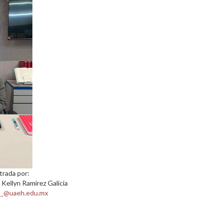
trada por:
 Kellyn Ramírez Galicia
n_@uaeh.edu.mx