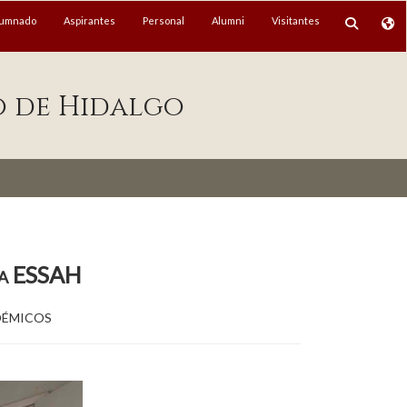
lumnado
Aspirantes
Personal
Alumni
Visitantes
o de Hidalgo
la ESSAH
démicos