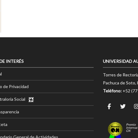
 DE INTERÉS
UNIVERSIDAD A
l
Torres de Rectorí
Pachuca de Soto, 
o de Privacidad
Teléfono:
+52 (7
raloría Social
nsparencia
ceta
Premio
Internac
OX
ndario General de Actividades