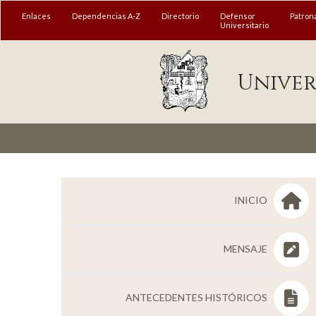
MENÚ
Enlaces
Dependencias A-Z
Directorio
Defensor
Patron
Universitario
Enlaces
Univer
Dependencias A-Z
Directorio
Defensor Universitario
Patronato
Plataforma Garza
INICIO
Publicaciones en línea
MENSAJE
Acreditación Internacional
Alumnado
ANTECEDENTES HISTÓRICOS
Aspirantes