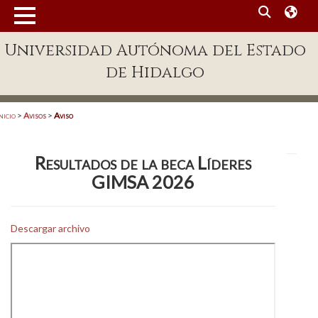
MENÚ
Universidad Autónoma del Estado
Enlaces
de Hidalgo
Dependencias A-Z
Directorio
nicio
>
Avisos
>
Aviso
Defensor Universitario
Resultados de la beca Líderes
Patronato
GIMSA 2026
Plataforma Garza
Publicaciones en línea
Descargar archivo
Acreditación Internacional
Alumnado
Aspirantes