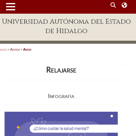
MENÚ
Universidad Autónoma del Estado
Enlaces
de Hidalgo
Dependencias A-Z
Directorio
nicio
>
Avisos
>
Aviso
Defensor Universitario
Relajarse
Patronato
Plataforma Garza
Infografía
Publicaciones en línea
Acreditación Internacional
Alumnado
Aspirantes