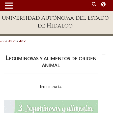
MENÚ
Universidad Autónoma del Estado
Enlaces
de Hidalgo
Dependencias A-Z
Directorio
nicio
>
Avisos
>
Aviso
Defensor Universitario
Leguminosas y alimentos de origen
Patronato
animal
Plataforma Garza
Publicaciones en línea
Infografía
Acreditación Internacional
Alumnado
Aspirantes