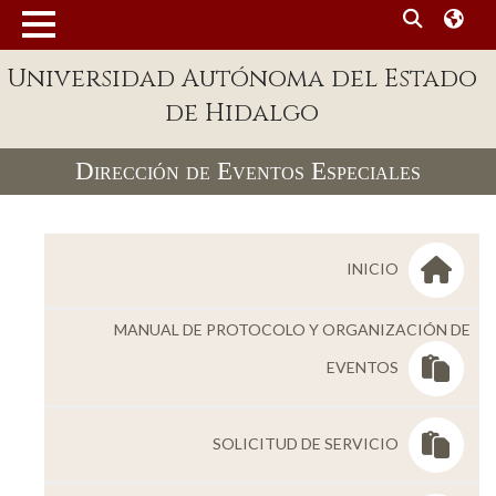
MENÚ
Universidad Autónoma del Estado
Enlaces
de Hidalgo
Dependencias A-Z
Dirección de Eventos Especiales
Directorio
Defensor Universitario
Patronato
INICIO
Plataforma Garza
MANUAL DE PROTOCOLO Y ORGANIZACIÓN DE
Publicaciones en línea
EVENTOS
Acreditación Internacional
Alumnado
SOLICITUD DE SERVICIO
Aspirantes