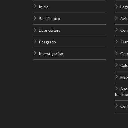
Inicio
Lega
Bachillerato
Avis
Licenciatura
Cont
Posgrado
Tra
Investigación
Gar
Cale
Mapa
Asoc
Institu
Con