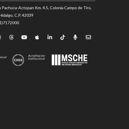
a Pachuca-Actopan Km. 4.5, Colonia Campo de Tiro,
Hidalgo, C.P. 42039
71)7172000
Acreditación
ional
Institucional