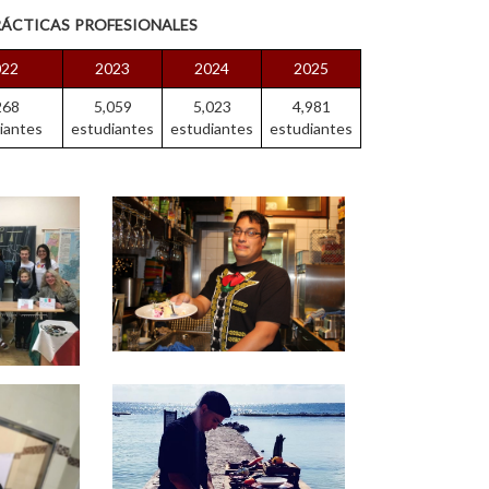
rácticas profesionales
022
2023
2024
2025
268
5,059
5,023
4,981
iantes
estudiantes
estudiantes
estudiantes