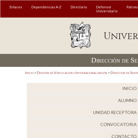
MENÚ
Enlaces
Dependencias A-Z
Directorio
Defensor
Patron
Universitario
Enlaces
Univer
Dependencias A-Z
Directorio
Dirección de Se
Defensor Universitario
Patronato
Inicio
>
División de Vinculación e Internacionalización
>
Dirección de Servi
Plataforma Garza
INICIO
Publicaciones en línea
ALUMNO
Acreditación Internacional
UNIDAD RECEPTORA
Alumnado
CONVOCATORIA
Aspirantes
CONTACTO