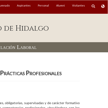
lumnado
Aspirantes
Personal
Alumni
Visitantes
o de Hidalgo
culación Laboral
 Prácticas Profesionales
es, obligatorias, supervisadas y de carácter formativo
us competencias profesionales, vinculándose con los