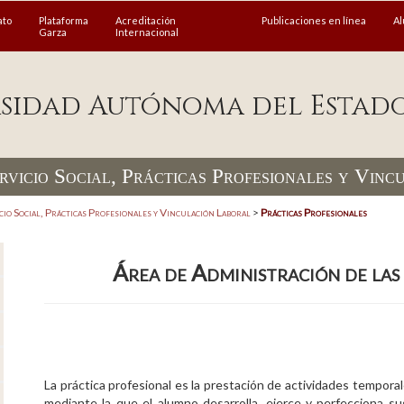
ato
Plataforma
Acreditación
Publicaciones en línea
A
Garza
Internacional
sidad Autónoma del Estad
rvicio Social, Prácticas Profesionales y Vin
cio Social, Prácticas Profesionales y Vinculación Laboral
>
Prácticas Profesionales
Área de Administración de las
La práctica profesional es la prestación de actividades temporal
mediante la que el alumno desarrolla, ejerce y perfecciona s