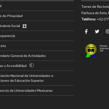
l
Torres de Rectorí
Pachuca de Soto, 
o de Privacidad
Teléfono:
+52 (7
raloría Social
nsparencia
ceta
Premio
Internac
OX
ndario General de Actividades
s y Accesibilidad
iación Nacional de Universidades e
ciones de Educación Superior
sorcio de Universidades Mexicanas