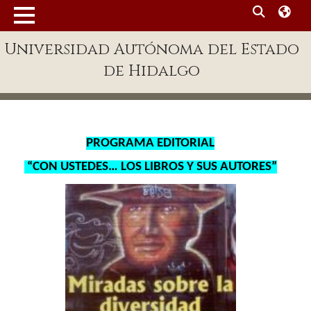
MENÚ
Universidad Autónoma del Estado
Enlaces
de Hidalgo
Dependencias A-Z
Directorio
Defensor Universitario
PROGRAMA EDITORIAL
Patronato
“CON USTEDES… LOS LIBROS Y SUS AUTORES”
Plataforma Garza
Publicaciones en línea
Acreditación Internacional
Alumnado
Aspirantes