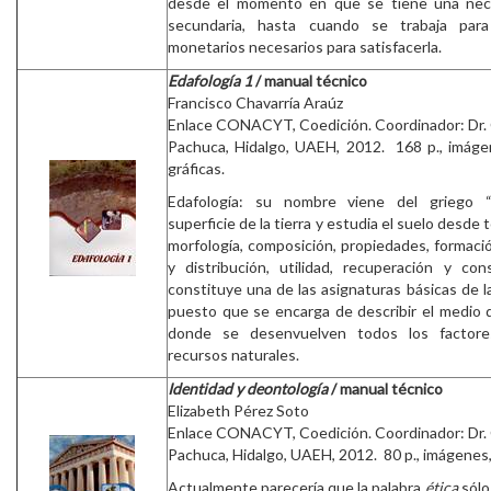
desde el momento en que se tiene una nece
secundaria, hasta cuando se trabaja par
monetarios necesarios para satisfacerla.
Edafología 1
/ manual técnico
Francisco Chavarría Araúz
Enlace CONACYT, Coedición. Coordinador: Dr.
Pachuca, Hidalgo, UAEH, 2012. 168 p., imágene
gráficas.
Edafología: su nombre viene del griego “e
superficie de la tierra y estudia el suelo desde 
morfología, composición, propiedades, formaci
y distribución, utilidad, recuperación y con
constituye una de las asignaturas básicas de l
puesto que se encarga de describir el medio 
donde se desenvuelven todos los factore
recursos naturales.
Identidad y deontología
/ manual técnico
Elizabeth Pérez Soto
Enlace CONACYT, Coedición. Coordinador: Dr.
Pachuca, Hidalgo, UAEH, 2012. 80 p., imágenes, 
Actualmente parecería que la palabra
ética
sólo