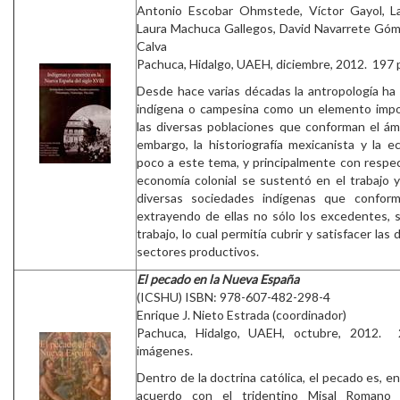
Antonio Escobar Ohmstede, Víctor Gayol, L
Laura Machuca Gallegos, David Navarrete Góm
Calva
Pachuca, Hidalgo, UAEH, diciembre, 2012. 197 p
Desde hace varias décadas la antropología ha
indígena o campesina como un elemento imp
las diversas poblaciones que conforman el ámb
embargo, la historiografía mexicanista y la
poco a este tema, y principalmente con respect
economía colonial se sustentó en el trabajo y
diversas sociedades indígenas que confor
extrayendo de ellas no sólo los excedentes, s
trabajo, lo cual permitía cubrir y satisfacer la
sectores productivos.
El pecado en la Nueva España
(ICSHU) ISBN: 978-607-482-298-4
Enrique J. Nieto Estrada (coordinador)
Pachuca, Hidalgo, UAEH, octubre, 2012. 2
imágenes.
Dentro de la doctrina católica, el pecado es, e
acuerdo con el tridentino Misal Romano 