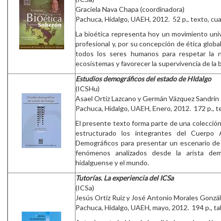
Graciela Nava Chapa (coordinadora)
Pachuca, Hidalgo, UAEH, 2012. 52 p., texto, cua
La bioética representa hoy un movimiento univ
profesional y, por su concepción de ética globa
todos los seres humanos para respetar la na
ecosistemas y favorecer la supervivencia de la 
Estudios demográficos del estado de HIdalgo
(ICSHu)
Asael Ortíz Lazcano y Germán Vázquez Sandrín
Pachuca, Hidalgo, UAEH, Enero, 2012. 172 p., tex
El presente texto forma parte de una colecci
estructurado los integrantes del Cuerpo
Demográficos para presentar un escenario de 
fenómenos analizados desde la arista dem
hidalguense y el mundo.
Tutorías. La experiencia del ICSa
(ICSa)
Jesús Ortiz Ruiz y José Antonio Morales Gonzá
Pachuca, Hidalgo, UAEH, mayo, 2012. 194 p., tabl