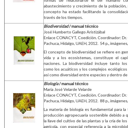
formas de relacionarse el ser humano co
abastecimiento y crecimiento de la población,
concepto ha estado facilitando la consolidació
través de los tiempos.
Biodiversidad
/ manual técnico
José Humberto Gallego Aristizábal
Enlace CONACYT, Coedición. Coordinador: Dr.
Pachuca, Hidalgo, UAEH, 2012. 54 p., imágenes, 
El concepto de biodiversidad se refiere en gener
vida y a los ecosistemas, constituye el capit
naciones. La biodiversidad incluye tanto lo
como los acuáticos y los complejos ecológicos
así como diversidad entre especies y dentro de 
Biología
/ manual técnico
María José Velarde Velarde
Enlace CONACYT, Coedición. Coordinador: Dr.
Pachuca, Hidalgo, UAEH, 2012. 88 p., imágenes, 
La materia de biología es fundamental para la
producción agropecuaria sostenible debido a q
la llave del cultivo de las plantas y la cría de 
agrícola, con especial referencia a la microbio