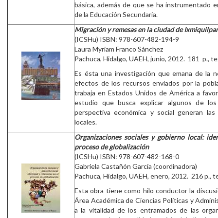
básica, además de que se ha instrumentado e
de la Educación Secundaria.
Migración y remesas en la ciudad de Ixmiquilpa
(ICSHu) ISBN: 978-607-482-194-9
Laura Myriam Franco Sánchez
Pachuca, Hidalgo, UAEH, junio, 2012. 181 p., te
Es ésta una investigación que emana de la n
efectos de los recursos enviados por la pobl
trabaja en Estados Unidos de América a favor 
estudio que busca explicar algunos de lo
perspectiva económica y social generan las
locales.
Organizaciones sociales y gobierno local: ide
proceso de globalización
(ICSHu) ISBN: 978-607-482-168-0
Gabriela Castañón García (coordinadora)
Pachuca, Hidalgo, UAEH, enero, 2012. 216 p., t
Esta obra tiene como hilo conductor la discus
Área Académica de Ciencias Políticas y Admini
a la vitalidad de los entramados de las organ