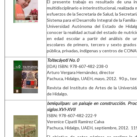
El presente trabajo es resultado de una in
multidisciplinario e interinstitucional, realizad
esfuerzos de la Secretaría de Salud, la Secretarí
Sistema para el Desarrollo Integral de la Familia
Universidad Autónoma del Estado de Hidalg
conocer la realidad actual del estado de nutrició
en edad escolar a partir del análisis de u
escolares de primero, tercero y sexto grados
pública, privadas, indígenas y centros de CONA
Toltecáyotl No. 0
(IDA) ISBN: 978-607-482-238-0
Arturo Vergara Hernández, director
Pachuca, Hidalgo, UAEH, mayo, 2012. 90 p., tex
Revista del Instituto de Artes de la Univers
de Hidalgo.
Ixmiquilpan: un paisaje en construcción. Proc
siglos XVI-XVII
ISBN: 978-607-482-222-9
Verenice Cipatli Ramírez Calva
Pachuca, Hidalgo, UAEH, septiembre, 2012. 119 
El objetivo de estas páginas es analizar la 