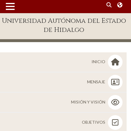
MENÚ
Universidad Autónoma del Estado
Enlaces
de Hidalgo
Dependencias A-Z
Directorio
Defensor Universitario
INICIO
Patronato
Plataforma Garza
MENSAJE
Publicaciones en línea
MISIÓN Y VISIÓN
Acreditación Internacional
Alumnado
OBJETIVOS
Aspirantes