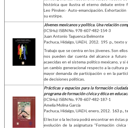
histórica que ilustra el eterno debate entre 
Leo Pinsker.- Auto-emancipación. Exhortación 
su estirpe.
Jóvenes mexicanos y política. Una relación com
(ICSHu) ISBN No. 978-607-482-154-3
Juan Antonio Taguenca Belmonte
Pachuca, Hidalgo, UAEH, 2012. 195 p., texto y 
Trabajo que se centra en los jóvenes. Son ellos
nos pueden dar cuenta del alcance a futuro 
acaecidas en el sistema político mexicano, y si
un cambio generacional respecto a la cultura po
mayor demanda de participación o en la partic
de decisiones políticas.
Prácticas y espacios para la formación ciudada
programa de formación cívica y ética en educac
(ICSHu) ISBN No. 978-607-482-187-1
Amelia Molina García
Pachuca, Hidalgo, UAEH, enero, 2012. 163 p., te
El lector o la lectora podrá encontrar en éstas
evolución de la asignatura “Formación cívica 