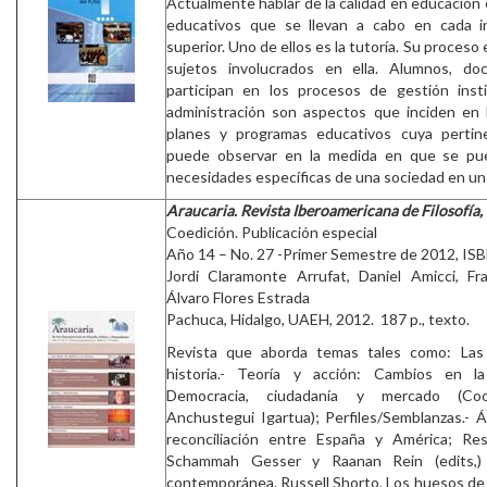
Actualmente hablar de la calidad en educación 
educativos que se llevan a cabo en cada i
superior. Uno de ellos es la tutoría. Su proceso 
sujetos involucrados en ella. Alumnos, d
participan en los procesos de gestión insti
administración son aspectos que inciden en la
planes y programas educativos cuya pertin
puede observar en la medida en que se pue
necesidades específicas de una sociedad en un
Araucaria. Revista Iberoamericana de Filosofía
Coedición. Publicación especial
Año 14 – No. 27 -Primer Semestre de 2012, IS
Jordi Claramonte Arrufat, Daniel Amicci, Fra
Álvaro Flores Estrada
Pachuca, Hidalgo, UAEH, 2012. 187 p., texto.
Revista que aborda temas tales como: Las 
historia.- Teoría y acción: Cambios en la 
Democracia, ciudadanía y mercado (Co
Anchustegui Igartua); Perfiles/Semblanzas.- Á
reconciliación entre España y América; Res
Schammah Gesser y Raanan Rein (edits,)
contemporánea. Russell Shorto, Los huesos de