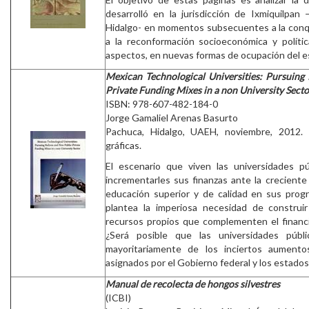
desarrolló en la jurisdicción de Ixmiquilpan
Hidalgo- en momentos subsecuentes a la conqu
a la reconformación socioeconómica y política
aspectos, en nuevas formas de ocupación del e
Mexican Technological Universities: Pursuin
Private Funding Mixes in a non University Secto
ISBN: 978-607-482-184-0
Jorge Gamaliel Arenas Basurto
Pachuca, Hidalgo, UAEH, noviembre, 2012. 
gráficas.
El escenario que viven las universidades p
incrementarles sus finanzas ante la crecient
educación superior y de calidad en sus progr
plantea la imperiosa necesidad de construi
recursos propios que complementen el financ
¿Será posible que las universidades públ
mayoritariamente de los inciertos aumento
asignados por el Gobierno federal y los estados
Manual de recolecta de hongos silvestres
(ICBI)