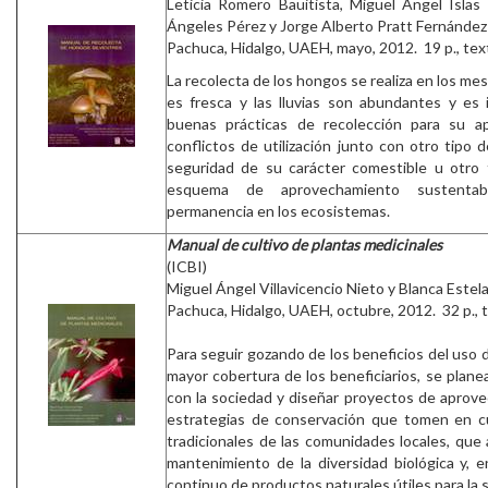
Leticia Romero Bauitista, Miguel Ángel Islas 
Ángeles Pérez y Jorge Alberto Pratt Fernández
Pachuca, Hidalgo, UAEH, mayo, 2012. 19 p., tex
La recolecta de los hongos se realiza en los me
es fresca y las lluvias son abundantes y es
buenas prácticas de recolección para su a
conflictos de utilización junto con otro tipo d
seguridad de su carácter comestible u otro 
esquema de aprovechamiento sustenta
permanencia en los ecosistemas.
Manual de cultivo de plantas medicinales
(ICBI)
Miguel Ángel Villavicencio Nieto y Blanca Este
Pachuca, Hidalgo, UAEH, octubre, 2012. 32 p., 
Para seguir gozando de los beneficios del uso d
mayor cobertura de los beneficiarios, se planea
con la sociedad y diseñar proyectos de aprov
estrategias de conservación que tomen en c
tradicionales de las comunidades locales, que 
mantenimiento de la diversidad biológica y, e
continuo de productos naturales útiles para la 