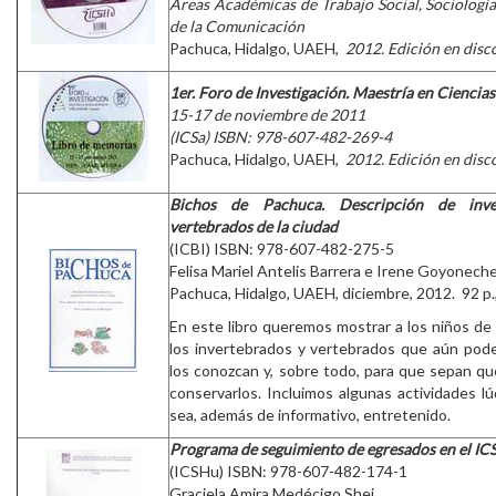
Áreas Académicas de Trabajo Social, Sociologí
de la Comunicación
Pachuca, Hidalgo, UAEH,
2012. Edición en dis
1er. Foro de Investigación. Maestría en Ciencias
15-17 de noviembre de 2011
(ICSa) ISBN: 978-607-482-269-4
Pachuca, Hidalgo, UAEH,
2012. Edición en dis
Bichos de Pachuca. Descripción de inv
vertebrados de la ciudad
(ICBI) ISBN: 978-607-482-275-5
Felisa Mariel Antelis Barrera e Irene Goyonech
Pachuca, Hidalgo, UAEH, diciembre, 2012. 92 p.,
En este libro queremos mostrar a los niños d
los invertebrados y vertebrados que aún pod
los conozcan y, sobre todo, para que sepan q
conservarlos. Incluimos algunas actividades lú
sea, además de informativo, entretenido.
Programa de seguimiento de egresados en el I
(ICSHu) ISBN: 978-607-482-174-1
Graciela Amira Medécigo Shej