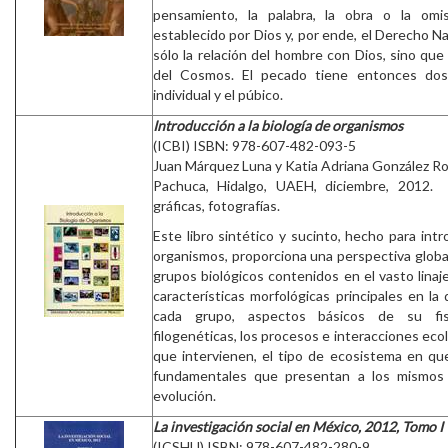
pensamiento, la palabra, la obra o la omi
establecido por Dios y, por ende, el Derecho N
sólo la relación del hombre con Dios, sino que
del Cosmos. El pecado tiene entonces dos 
individual y el púbico.
Introducción a la biología de organismos
(ICBI) ISBN: 978-607-482-093-5
Juan Márquez Luna y Katia Adriana González R
Pachuca, Hidalgo, UAEH, diciembre, 2012. 
gráficas, fotografías.
Este libro sintético y sucinto, hecho para intro
organismos, proporciona una perspectiva global
grupos biológicos contenidos en el vasto linaj
características morfológicas principales en la
cada grupo, aspectos básicos de su fisi
filogenéticas, los procesos e interacciones ec
que intervienen, el tipo de ecosistema en que
fundamentales que presentan a los mismos 
evolución.
La investigación social en México, 2012, Tomo I
(ICSHU) ISBN: 978-607-482-280-9