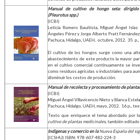
Manual de cultivo de hongo seta: dirigido
(Pleurotus spp.)
(ICBI)
Leticia Romero Bauitista, Miguel Ángel Islas 
Ángeles Pérez y Jorge Alberto Pratt Fernández
Pachuca, Hidalgo, UAEH, octubre, 2012. 35 p.,
El cultivo de los hongos surge como una alte
abastecimiento de este producto la mayor part
en el cultivo comercial continuamente se inv
como residuos agrícolas o industriales para au
disminuir los costos de producción.
Manual de recolecta y procesamiento de planta
(ICBI)
Miguel Ángel Villavicencio Nieto y Blanca Este
Pachuca, Hidalgo, UAEH, mayo, 2012. 16 p., tex
Texto que enriquece el tema abordado por l
cultivo de plantas medicinales
, también editado
Indígenas y comercio en la
Nueva España del sig
(ICSHU) ISBN: 978-607-482-224-3