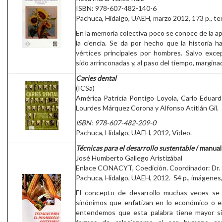
ISBN: 978-607-482-140-6
Pachuca, Hidalgo, UAEH, marzo 2012, 173 p., tex
En la memoria colectiva poco se conoce de la ap
la ciencia. Se da por hecho que la historia h
vértices principales por hombres. Salvo exce
sido arrinconadas y, al paso del tiempo, marginad
Caries dental
(ICSa)
América Patricia Pontigo Loyola, Carlo Eduard
Lourdes Márquez Corona y Alfonso Atitlán Gil.
ISBN: 978-607-482-209-0
Pachuca, Hidalgo, UAEH, 2012, Video.
Técnicas para el desarrollo sustentable
/ manual
José Humberto Gallego Aristizábal
Enlace CONACYT, Coedición. Coordinador: Dr.
Pachuca, Hidalgo, UAEH, 2012. 54 p., imágenes, 
El concepto de desarrollo muchas veces se
sinónimos que enfatizan en lo económico o en
entendemos que esta palabra tiene mayor sig