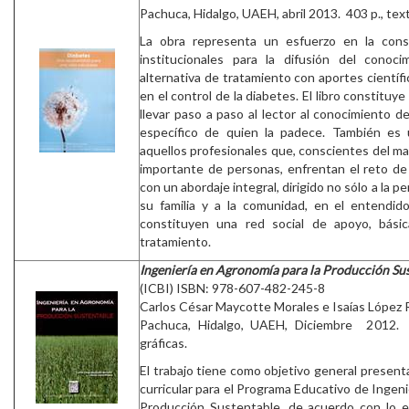
Pachuca, Hidalgo, UAEH, abril 2013. 403 p., tex
La obra representa un esfuerzo en la cons
institucionales para la difusión del conoc
alternativa de tratamiento con aportes científi
en el control de la diabetes. El libro constituye
llevar paso a paso al lector al conocimiento de
específico de quien la padece. También es 
aquellos profesionales que, conscientes del m
importante de personas, enfrentan el reto de
con un abordaje integral, dirigido no sólo a la p
su familia y a la comunidad, en el entendi
constituyen una red social de apoyo, bási
tratamiento.
Ingeniería en Agronomía para la Producción Su
(ICBI) ISBN: 978-607-482-245-8
Carlos César Maycotte Morales e Isaías López
Pachuca, Hidalgo, UAEH, Diciembre 2012. 1
gráficas.
El trabajo tiene como objetivo general present
curricular para el Programa Educativo de Ingeni
Producción Sustentable, de acuerdo con lo e