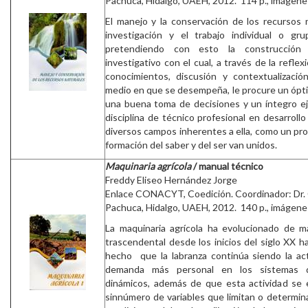
Pachuca, Hidalgo, UAEH, 2012. 114 p., imágenes,
El manejo y la conservación de los recursos n
investigación y el trabajo individual o gru
pretendiendo con esto la construcción
investigativo con el cual, a través de la reflexi
conocimientos, discusión y contextualizació
medio en que se desempeña, le procure un ópti
una buena toma de decisiones y un íntegro eje
disciplina de técnico profesional en desarrollo
diversos campos inherentes a ella, como un pr
formación del saber y del ser van unidos.
Maquinaria agrícola
/ manual técnico
Freddy Eliseo Hernández Jorge
Enlace CONACYT, Coedición. Coordinador: Dr.
Pachuca, Hidalgo, UAEH, 2012. 140 p., imágenes,
La maquinaria agrícola ha evolucionado de m
trascendental desde los inicios del siglo XX h
hecho que la labranza continúa siendo la ac
demanda más personal en los sistemas de
dinámicos, además de que esta actividad se 
sinnúmero de variables que limitan o determin