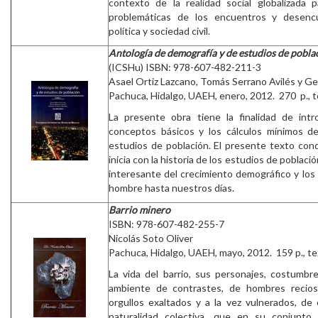
contexto de la realidad social globalizada p
problemáticas de los encuentros y desenc
política y sociedad civil.
Antología de demografía y de estudios de pobla
(ICSHu) ISBN: 978-607-482-211-3
Asael Ortiz Lazcano, Tomás Serrano Avilés y G
Pachuca, Hidalgo, UAEH, enero, 2012. 270 p., te
La presente obra tiene la finalidad de intr
conceptos básicos y los cálculos mínimos de
estudios de población. El presente texto cond
inicia con la historia de los estudios de poblaci
interesante del crecimiento demográfico y los
hombre hasta nuestros días.
Barrio minero
ISBN: 978-607-482-255-7
Nicolás Soto Oliver
Pachuca, Hidalgo, UAEH, mayo, 2012. 159 p., te
La vida del barrio, sus personajes, costumbre
ambiente de contrastes, de hombres recios 
orgullos exaltados y a la vez vulnerados, de 
naturalidad colectiva, que en su conjunto s